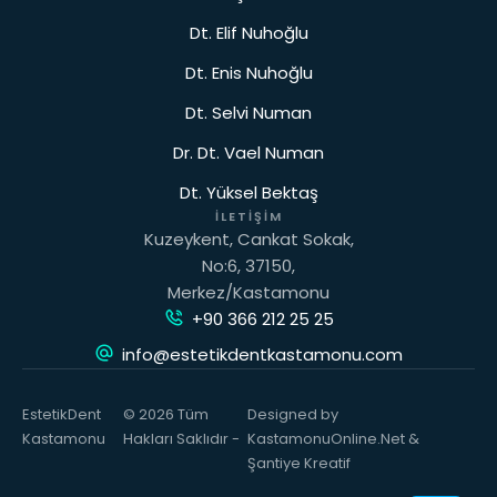
Dt. Elif Nuhoğlu
Dt. Enis Nuhoğlu
Dt. Selvi Numan
Dr. Dt. Vael Numan
Dt. Yüksel Bektaş
İLETIŞIM
Kuzeykent, Cankat Sokak,
No:6, 37150,
Merkez/Kastamonu
+90 366 212 25 25
info@estetikdentkastamonu.com
EstetikDent
© 2026 Tüm
Designed by
Kastamonu
Hakları Saklıdır -
KastamonuOnline.Net &
Şantiye Kreatif