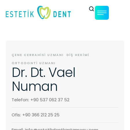
ÇENE CERRAHISI UZMANI
DIŞ HEKIMI
ORTODONTI UZMANI
Dr. Dt. Vael
Numan
Telefon:
+90 537 062 37 52
Ofis:
+90 366 212 25 25
Email:
info@estetikdentkastamonu.com