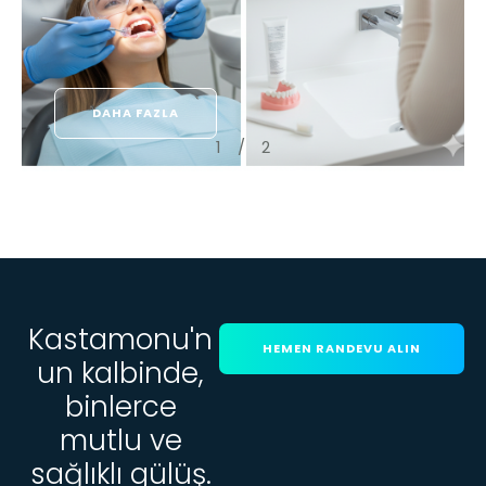
DAHA FAZLA
1
/
2
Kastamonu'n
HEMEN RANDEVU ALIN
un kalbinde,
binlerce
mutlu ve
sağlıklı gülüş.